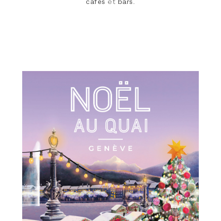
cafés
et
bars
.