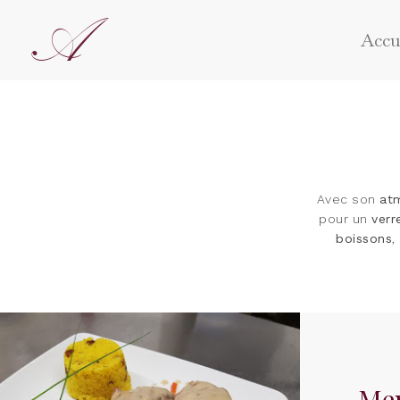
A
Accu
Avec son
at
pour un
verr
boissons
,
Men