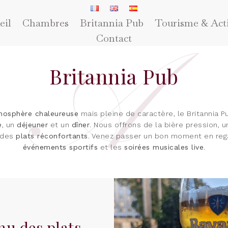
eil
Chambres
Britannia Pub
Tourisme & Acti
Contact
Britannia Pub
mosphère chaleureuse
mais pleine de caractère, le Britannia P
e
, un
déjeuner
et un
dîner
. Nous offrons de la bière pression, 
 des
plats réconfortants
. Venez passer un bon moment en reg
événements sportifs
et les
soirées musicales live
.
u des plats