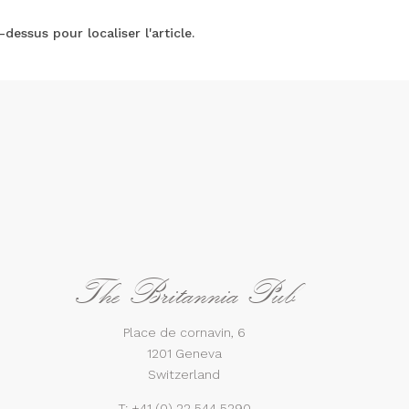
essus pour localiser l'article.
The Britannia Pub
Place de cornavin, 6
1201 Geneva
Switzerland
T:
+41 (0) 22 544 5290