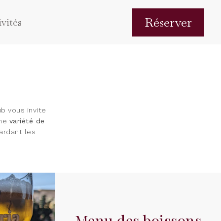
Réserver
vités
ub vous invite
une
variété de
ardant les
Menu des boissons