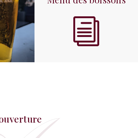
i
’ouverture